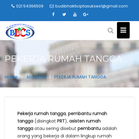
Skip
021 54366509
budibhakticiptasukses1@gmail.com
to
content
PEKERJA RUMAH TANGGA
Home
About Us
PEKERJA RUMAH TANGGA
Pekerja rumah tangga
,
pembantu rumah
tangga
(disingkat
PRT
),
asisten rumah
tangga
atau sering disebut
pembantu
adalah
orang yang bekerja di dalam lingkup rumah