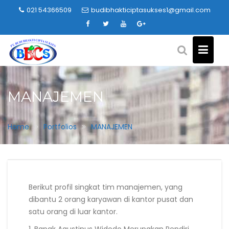
Skip
021 54366509
budibhakticiptasukses1@gmail.com
to
content
MANAJEMEN
Home
Portfolios
MANAJEMEN
Berikut profil singkat tim manajemen, yang
dibantu 2 orang karyawan di kantor pusat dan
satu orang di luar kantor.